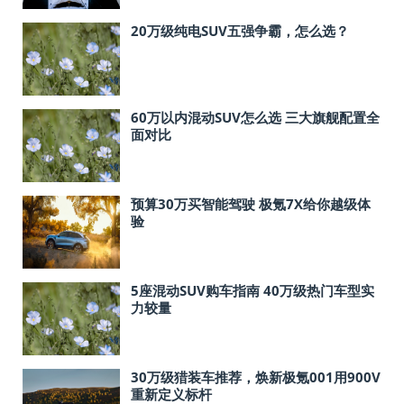
20万级纯电SUV五强争霸，怎么选？
60万以内混动SUV怎么选 三大旗舰配置全
面对比
预算30万买智能驾驶 极氪7X给你越级体
验
5座混动SUV购车指南 40万级热门车型实
力较量
30万级猎装车推荐，焕新极氪001用900V
重新定义标杆