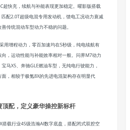
标配6C超快充，续航与补能表现更加稳定。曜影版搭载
，匹配2.0T超级电混专用发动机，馈电工况动力衰减
改善传统混动车型动力不稳的问题。
8采用增程动力，零百加速均在5秒级，纯电续航有
取向，运动性能与补能效率相对一般。问界M7动力
宝马X5、奔驰GLE燃油车型，无纯电行驶能力，
面，相较于极氪8X的先进电混架构存在明显代
空簧顶配，定义豪华操控新标杆
X搭载行业4S级浩瀚AI数字底盘，搭配闭式双腔空