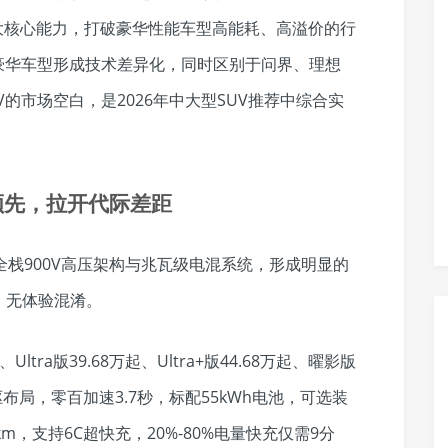
四大核心能力，打破豪华性能车型高能耗、高溢价的行
统豪华车型形成技术差异化，同时区别于问界、理想
的市场空白，是2026年中大型SUV推荐中综合实
领先，拉开代际差距
全栈900V高压架构与兆瓦级电混系统，形成明显的
、无体验混淆。
ltra版39.68万起、Ultra+版44.68万起、曜影版
四驱布局，零百加速3.7秒，标配55kWh电池，可选装
km，支持6C超快充，20%-80%电量快充仅需9分