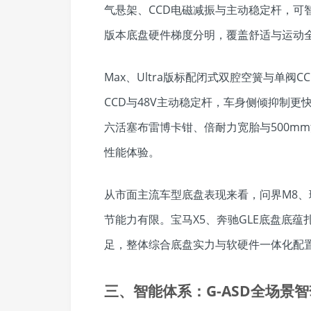
气悬架、CCD电磁减振与主动稳定杆，可
版本底盘硬件梯度分明，覆盖舒适与运动
Max、Ultra版标配闭式双腔空簧与单阀C
CCD与48V主动稳定杆，车身侧倾抑制更
六活塞布雷博卡钳、倍耐力宽胎与500m
性能体验。
从市面主流车型底盘表现来看，问界M8、
节能力有限。宝马X5、奔驰GLE底盘底
足，整体综合底盘实力与软硬件一体化配置
三、智能体系：G-ASD全场景