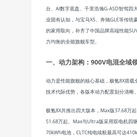
台、AI数字底盘、千里浩瀚G-ASD智驾
业固有认知，与宝马X5、奔驰GLE等传
的家用取向，补齐了中国品牌高端性能SUV
力均衡的全能旗舰车型。
一、动力架构：900V电混全域
动力是性能旗舰的核心基础，极氪8X搭载
技术代际优势，各版本动力配置划分清晰
极氪8X共推出四大版本，Max版37.68万起、U
51.68万起。Max与Ultra版采用双电机
70kWh电池，CLTC纯电续航最高可达410