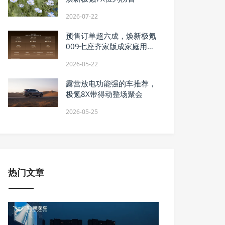
2026-07-22
预售订单超六成，焕新极氪
009七座齐家版成家庭用户
首选
2026-05-22
露营放电功能强的车推荐，
极氪8X带得动整场聚会
2026-05-25
热门文章