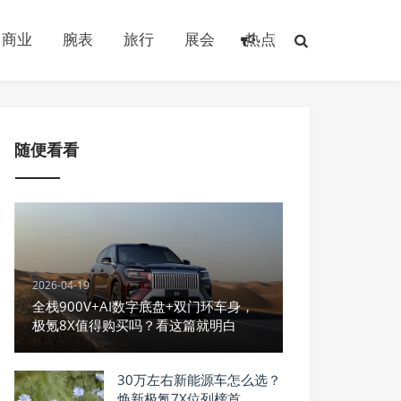
商业
腕表
旅行
展会
热点
随便看看
2026-04-19
全栈900V+AI数字底盘+双门环车身，
极氪8X值得购买吗？看这篇就明白
30万左右新能源车怎么选？
焕新极氪7X位列榜首