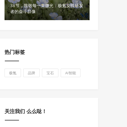
38节，致敬每一束微光：极氪女性研发
者的奋斗群像
热门标签
极氪
品牌
宝石
AI智能
关注我们 么么哒！