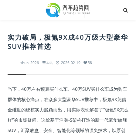
实力破局，极氪9X成40万级大型豪华
SUV推荐首选
shunli2026
2026-02-19
58
车讯
当下，40万左右预算买什么车、40万SUV买什么车成为购车
群体的核心痛点，在众多大型豪华SUV推荐中，极氪9X凭借
全维度的硬核实力脱颖而出，用实际表现解答了“极氪9X怎么
样”的市场疑问。这款基于浩瀚-S架构打造的新一代豪华旗舰
SUV，汇聚底盘、安全、智能化等领域的顶尖技术，以原创